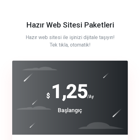
Hazır Web Sitesi Paketleri
Hazır web sitesi ile işinizi dijitale taşıyın!
Tek tıkla, otomatik!
Free
1,25
$
/Ay
Basic
Başlangıç