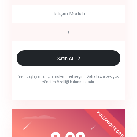
İletişim Modülü
+
Satın Al
Yeni başlayanlar için mükemmel seçim. Daha fazla pek çok
yönetim özelliği bulunmaktadır.
crm auto cync
KULLANICI SEÇİMİ
Best Choice
click to call back