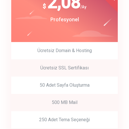
180
2,08
$
$
/year
/Ay
track energy costs
Start Up
Profesyonel
predictive dialing
Ücretsiz Domain & Hosting
Get Started
Ücretsiz SSL Sertifikası
Start by trying our service for 30 days free trial no credit card
required.
50 Adet Sayfa Oluşturma
500 MB Mail
250 Adet Tema Seçeneği