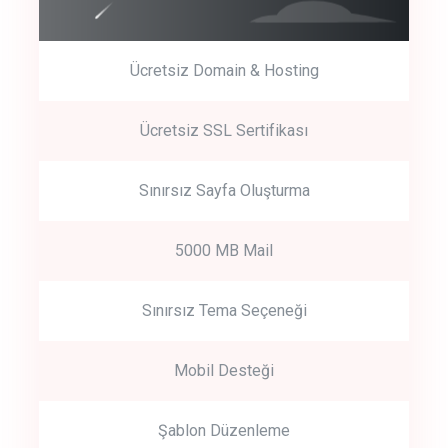
Ücretsiz Domain & Hosting
Get Started
Ücretsiz SSL Sertifikası
Start by trying our service for 30 days free trial no credit card
required.
Sınırsız Sayfa Oluşturma
5000 MB Mail
Sınırsız Tema Seçeneği
Mobil Desteği
Şablon Düzenleme