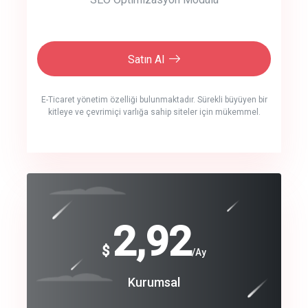
Satın Al
E-Ticaret yönetim özelliği bulunmaktadır. Sürekli büyüyen bir
kitleye ve çevrimiçi varlığa sahip siteler için mükemmel.
crm auto cync
click to call back
240
2,92
$
$
/year
/Ay
track energy costs
Coroprate
Kurumsal
predictive dialing